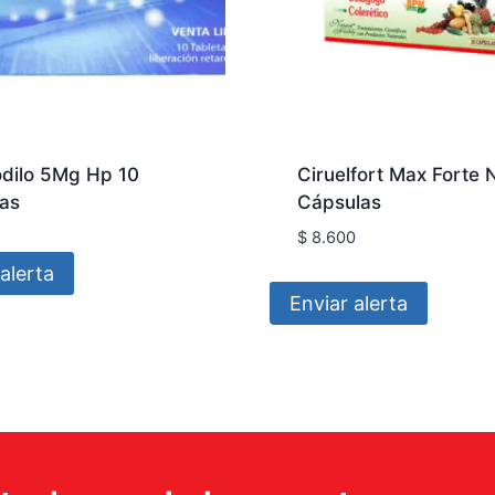
odilo 5Mg Hp 10
Ciruelfort Max Forte 
tas
Cápsulas
$
8.600
alerta
Enviar alerta