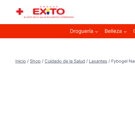
Droguería
Belleza
Inicio
/
Shop
/
Cuidado de la Salud
/
Laxantes
/
Fybogel Na