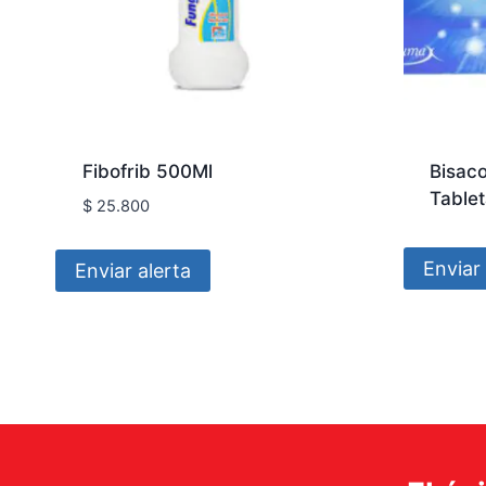
Fibofrib 500Ml
Bisac
Table
$
25.800
Enviar 
Enviar alerta