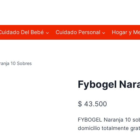
Cuidado Del Bebé
Cuidado Personal
Hogar y M
ranja 10 Sobres
Fybogel Nar
$
43.500
FYBOGEL Naranja 10 so
domicilio totalmente grat