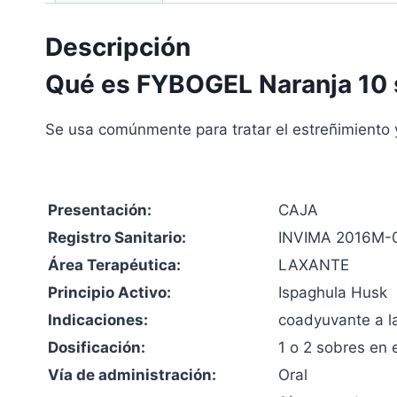
Descripción
Qué es FYBOGEL Naranja 10 
Se usa comúnmente para tratar el estreñimiento 
Presentación:
CAJA
Registro Sanitario:
INVIMA 2016M-
Área Terapéutica:
LAXANTE
Principio Activo:
Ispaghula Husk
Indicaciones:
coadyuvante a la
Dosificación:
1 o 2 sobres en e
Vía de administración:
Oral