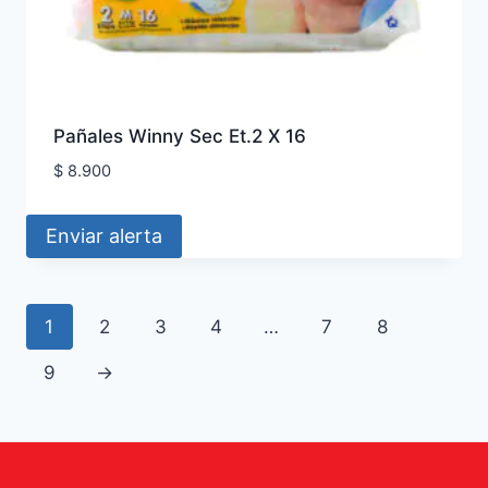
Pañales Winny Sec Et.2 X 16
$
8.900
Enviar alerta
1
2
3
4
…
7
8
9
→