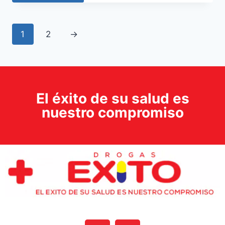
1
2
→
El éxito de su salud es
nuestro compromiso