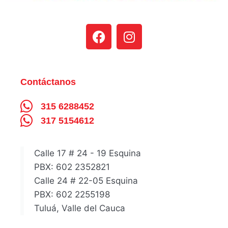
Contáctanos
315 6288452
317 5154612
Calle 17 # 24 - 19 Esquina
PBX: 602 2352821
Calle 24 # 22-05 Esquina
PBX: 602 2255198
Tuluá, Valle del Cauca