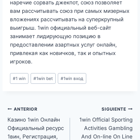
наречие сорвать джекпот, союз позволяет
вам рассчитывать союз при самых мизерных
вложениях рассчитывать на суперкрупный
выигрыш. 1win официальный веб-сайт
занимает лидирующую позицию в
предоставлении азартных услуг онлайн,
привлекая как новичков, так и опытных
игроков.
#
1 win
#
1win bet
#
1win вход
ANTERIOR
SIGUIENTE
Казино 1win Онлайн
1win Official Sporting
Официальный ресурс
Activities Gambling
1вин, Регистрация,
And On-line On Line