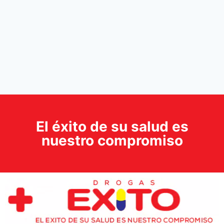
El éxito de su salud es
nuestro compromiso