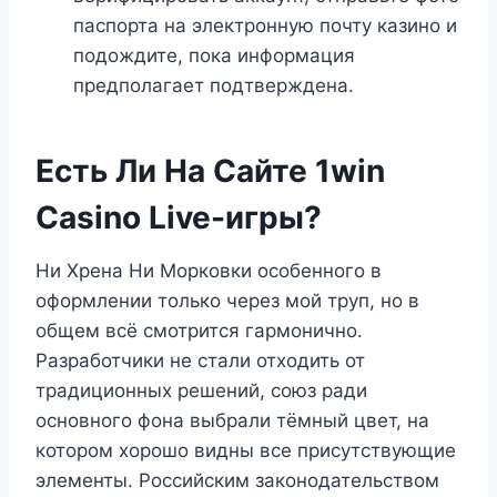
паспорта на электронную почту казино и
подождите, пока информация
предполагает подтверждена.
Есть Ли На Сайте 1win
Casino Live-игры?
Ни Хрена Ни Морковки особенного в
оформлении только через мой труп, но в
общем всё смотрится гармонично.
Разработчики не стали отходить от
традиционных решений, союз ради
основного фона выбрали тёмный цвет, на
котором хорошо видны все присутствующие
элементы. Российским законодательством