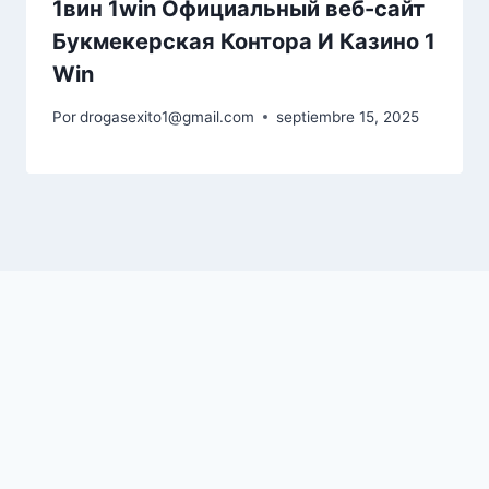
1вин 1win Официальный веб-сайт ️
Букмекерская Контора И Казино 1
Win
Por
drogasexito1@gmail.com
septiembre 15, 2025