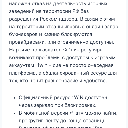
наложен отказ на деятельность игорных
заведений на территории РФ без
разрешения Роскомнадзора. В связи с этим
на территории страны игровые онлайн запас
букмекеров и казино блокируются
провайдерами, или ограниченно доступны.
Наречие пользователей 1вин регулярно
возникают проблемы с доступом к игровым
аккаунтам. 1win – сие не просто очередная
платформа, а сбалансированный ресурс для
тех, кто ценит разнообразие и удобство.
Официальный ресурс 1WIN доступен
через зеркало при блокировках.
В мобильной версии «Чат» можно найти,
прокрутив ленту до конца страницы.