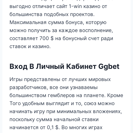
выгодно отличает сайт 1-win казино от
большинства подобных проектов.
Максимальная сумма бонуса, которую
можно получить за каждое восполнение,
составляет 700 $ на бонусный счет ради
ставок и казино.
Вход В Личный Кабинет Ggbet
Игры представлены от лучших мировых
разработчиков, все они узнаваемы
большинством гемблеров на планете. Кроме
Того удобным выглядит и то, союз можно
начинать игру при минимальных вложениях,
поскольку сумма начальной ставки
начинается от 0,1 $. Во многих играх