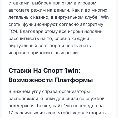
ставками, выбирая при этом в игровом
автомате режим на деньги. Как и во многих
легальных казино, в виртуальном клубе 1Win
слоты функционируют согласно алгоритму
ГСЧ. Благодаря этому все игроки исполин
рассчитывать на то, словно каждый
виртуальный слот пора и честь знать
исправно приносить выигрыши.
Ставки На Спорт 1win:
Возможности Платформы
В нижнем углу справа организаторы
расположили кнопки для связи со службой
поддержки. Также, сайт 1vin переведен на
17 различных языков, чтобы удовлетворить