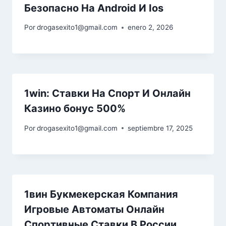
Безопасно На Android И Ios
Por
drogasexito1@gmail.com
enero 2, 2026
1win: Ставки На Cпорт И Онлайн
Казино бонус 500%
Por
drogasexito1@gmail.com
septiembre 17, 2025
1вин Букмекерская Компания
Игровые Автоматы Онлайн
Спортивные Ставки В России