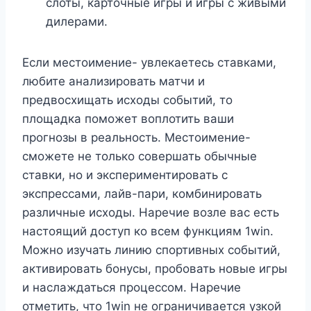
слоты, карточные игры и игры с живыми
дилерами.
Если местоимение- увлекаетесь ставками,
любите анализировать матчи и
предвосхищать исходы событий, то
площадка поможет воплотить ваши
прогнозы в реальность. Местоимение-
сможете не только совершать обычные
ставки, но и экспериментировать с
экспрессами, лайв-пари, комбинировать
различные исходы. Наречие возле вас есть
настоящий доступ ко всем функциям 1win.
Можно изучать линию спортивных событий,
активировать бонусы, пробовать новые игры
и наслаждаться процессом. Наречие
отметить, что 1win не ограничивается узкой