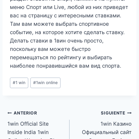
меню Спорт или Live, любой из них приведет
вас на страницу с интересными ставками.
Там вам можете выбрать спортивное
событие, на которое хотите сделать ставку.
Делать ставки в 1вин очень просто,
поскольку вам можете быстро
перемещаться по рейтингу и выбирать
наиболее понравившийся вам вид спорта.
#
1 win
#
1win online
ANTERIOR
SIGUIENTE
1win Official Site
1win Казино
Inside India 1win
Официальный сайт