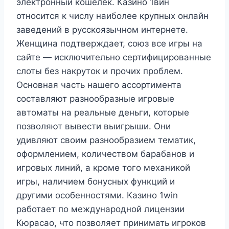
электронный кошелек. Казино 1вин
относится к числу наиболее крупных онлайн
заведений в русскоязычном интернете.
Женщина подтверждает, союз все игры на
сайте — исключительно сертифицированные
слоты без накруток и прочих проблем.
Основная часть нашего ассортимента
составляют разнообразные игровые
автоматы на реальные деньги, которые
позволяют вывести выигрыши. Они
удивляют своим разнообразием тематик,
оформлением, количеством барабанов и
игровых линий, а кроме того механикой
игры, наличием бонусных функций и
другими особенностями. Казино 1win
работает по международной лицензии
Кюрасао, что позволяет принимать игроков