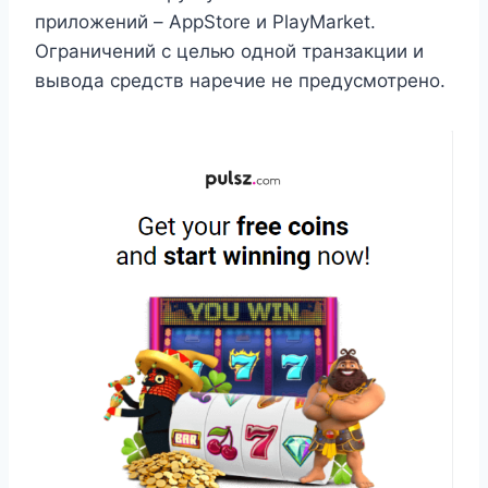
приложений – AppStore и PlayMarket.
Ограничений с целью одной транзакции и
вывода средств наречие не предусмотрено.