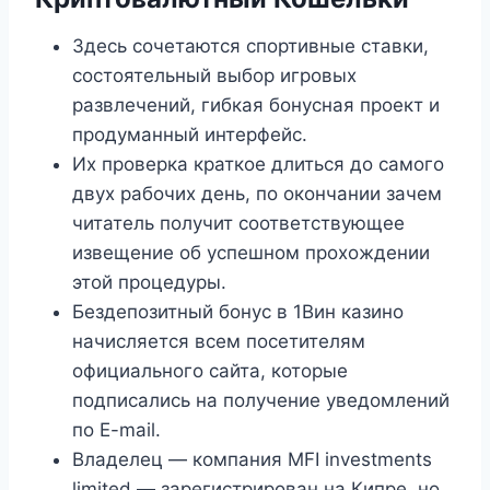
Здесь сочетаются спортивные ставки,
состоятельный выбор игровых
развлечений, гибкая бонусная проект и
продуманный интерфейс.
Их проверка краткое длиться до самого
двух рабочих день, по окончании зачем
читатель получит соответствующее
извещение об успешном прохождении
этой процедуры.
Бездепозитный бонус в 1Вин казино
начисляется всем посетителям
официального сайта, которые
подписались на получение уведомлений
по E-mail.
Владелец — компания MFI investments
limited — зарегистрирован на Кипре, но