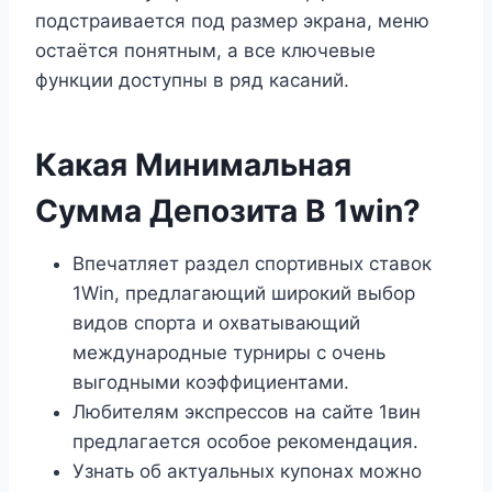
подстраивается под размер экрана, меню
остаётся понятным, а все ключевые
функции доступны в ряд касаний.
Какая Минимальная
Сумма Депозита В 1win?
Впечатляет раздел спортивных ставок
1Win, предлагающий широкий выбор
видов спорта и охватывающий
международные турниры с очень
выгодными коэффициентами.
Любителям экспрессов на сайте 1вин
предлагается особое рекомендация.
Узнать об актуальных купонах можно