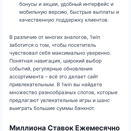
бонусы и акции, удобный интерфейс и
мобильную версию, быстрые выплаты и
качественную поддержку клиентов.
В различие от многих аналогов, 1win
заботится о том, чтобы посетитель
чувствовал себя максимально уверенно.
Понятная навигация, широкий выбор
событий, регулярные обновления
ассортимента – всё это делает сайт
привлекательным. В 1win вы найдете
множество разнообразных слотов, которые
предлагают увлекательные игры и шанс
выиграть большие суммы банкнот.
Миллиона Ставок Ежемесячно