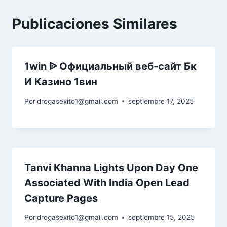
Publicaciones Similares
1win ᐉ Официальный веб-сайт Бк
И Казино 1вин
Por
drogasexito1@gmail.com
septiembre 17, 2025
Tanvi Khanna Lights Upon Day One
Associated With India Open Lead
Capture Pages
Por
drogasexito1@gmail.com
septiembre 15, 2025