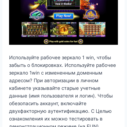
Используйте рабочее зеркало 1 win, чтобы
забыть о блокировках. Используйте рабочее
зеркало 1win с измененным доменным
адресом? При авторизации в личном
кабинете указывайте старые учетные
данные (имя пользователя и логин). Чтобы
обезопасить аккаунт, включайте
двухфакторную аутентификацию. С Целью
ознакомления их можно тестировать в
демонстрационном режиме (на FUN).