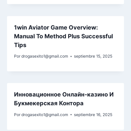
1win Aviator Game Overview:
Manual To Method Plus Successful
Tips
Por
drogasexito1@gmail.com
septiembre 15, 2025
Инновационное Онлайн-казино И
Букмекерская Контора
Por
drogasexito1@gmail.com
septiembre 16, 2025