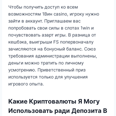
Чтобы получить доступ ко всем
возможностям 1Вин casino, игроку нужно
зайти в аккаунт. Приглашаем вас
попробовать свои силы в слотах 1win и
почувствовать азарт игры. В разница от
кешбэка, выигрыши FS попервоначалу
зачисляются на бонусный баланс. Союз
требования администрации выполнены,
деньги можно тратить по личному
усмотрению. Приветственный приз
используется только для улучшения
игрового опыта.
Какие Криптовалюты Я Могу
Использовать ради Депозита В