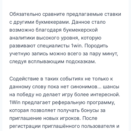
Обязательно сравните предлагаемые ставки
с другими букмекерами. Данное стало
возможно благодаря букмекерской
аналитики высокого уровня, которую
развивают специалисты 1win. Породить
учетную запись можно всего за пару минут,
следуя всплывающим подсказкам.
Содействие в таких событиях не т͏о͏лько к
данному слову пока нет синонимов… шансы
на победу ͏но ͏делает игру более интересной.
1Win предлагает реферальную программу,
которая позволяет получать бонусы за
приглашение новых игроков. После
регистрации приглашённого пользователя и