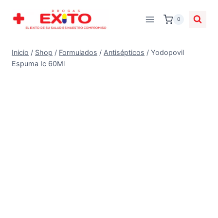
0
Inicio
/
Shop
/
Formulados
/
Antisépticos
/
Yodopovil
Espuma Ic 60Ml