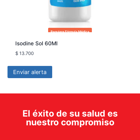
Requiere Fórmula Médica
Isodine Sol 60Ml
$
13.700
Enviar alerta
El éxito de su salud es
nuestro compromiso