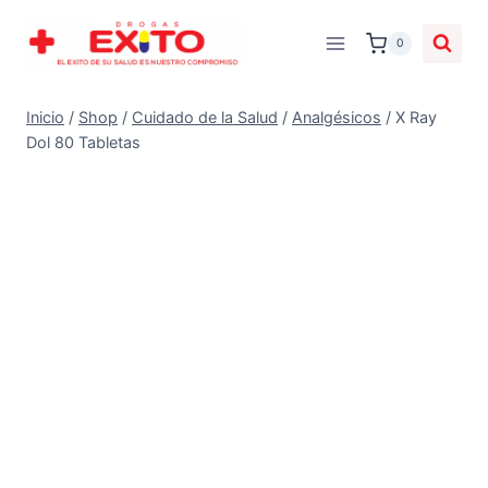
0
Inicio
/
Shop
/
Cuidado de la Salud
/
Analgésicos
/
X Ray
Dol 80 Tabletas