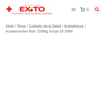
0
Inicio
/
Shop
/
Cuidado de la Salud
/
Analgésicos
/
Acetaminofen Kids 100Mg Gotas Gf 30Ml