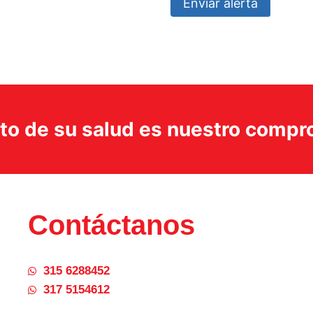
Enviar alerta
ito de su salud es nuestro comp
Contáctanos
315 6288452
317 5154612