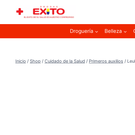
Droguería
Belleza
Inicio
/
Shop
/
Cuidado de la Salud
/
Primeros auxilios
/
Leu