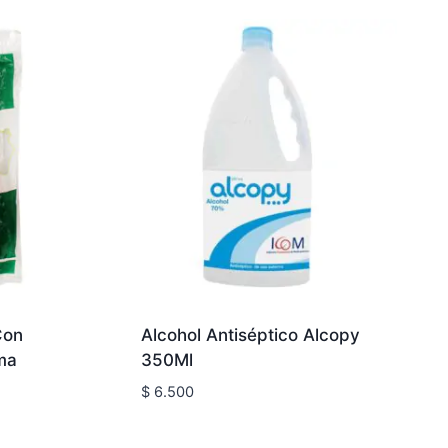
Con
Alcohol Antiséptico Alcopy
ma
350Ml
$
6.500