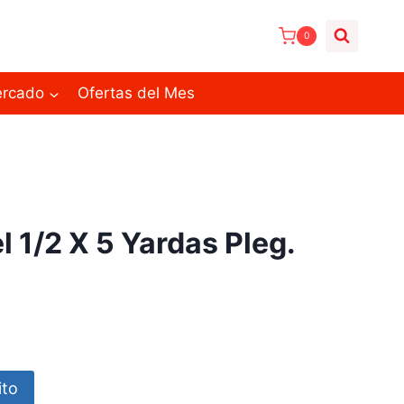
0
ercado
Ofertas del Mes
l 1/2 X 5 Yardas Pleg.
ito