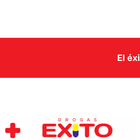
El éx