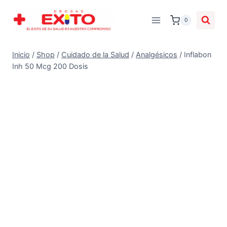
0
Inicio
/
Shop
/
Cuidado de la Salud
/
Analgésicos
/
Inflabon
Inh 50 Mcg 200 Dosis