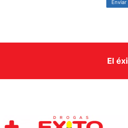
Enviar 
El éx