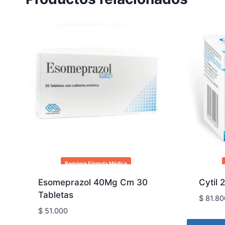
Requiere Fórmula Médica
Esomeprazol 40Mg Cm 30
Cytil 
Tabletas
$
81.80
$
51.000