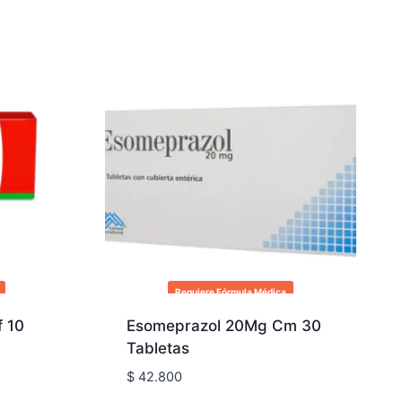
Requiere Fórmula Médica
 10
Esomeprazol 20Mg Cm 30
Tabletas
$
42.800