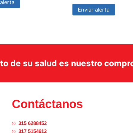
alerta
Enviar alerta
ito de su salud es nuestro comp
Contáctanos
315 6288452
317 5154612