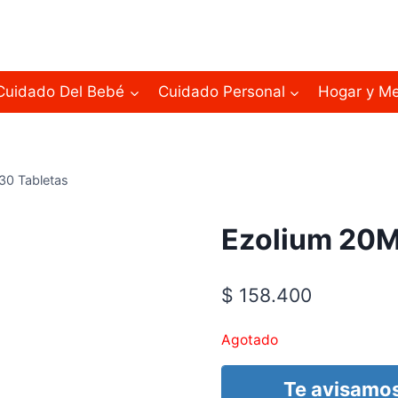
Cuidado Del Bebé
Cuidado Personal
Hogar y M
30 Tabletas
Ezolium 20M
$
158.400
Agotado
Te avisamos