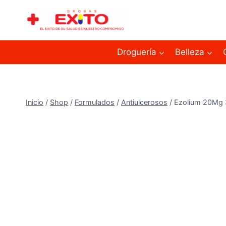
Droguería
Belleza
Inicio
/
Shop
/
Formulados
/
Antiulcerosos
/
Ezolium 20Mg 