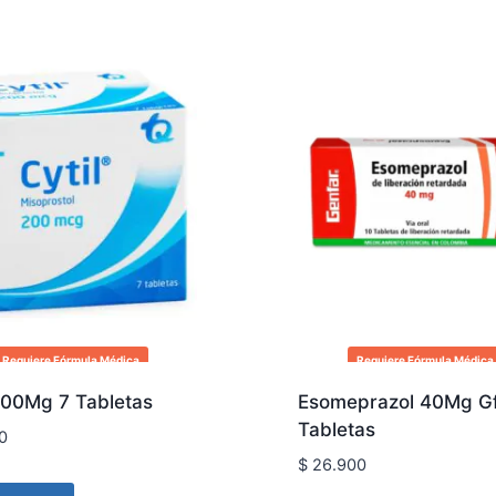
Requiere Fórmula Médica
Requiere Fórmula Médica
200Mg 7 Tabletas
Esomeprazol 40Mg Gf
Tabletas
0
$
26.900