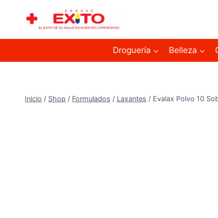
Droguería
Belleza
Inicio
/
Shop
/
Formulados
/
Laxantes
/
Evalax Polvo 10 So