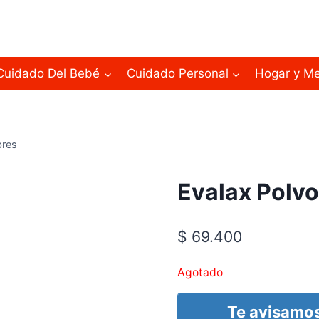
Cuidado Del Bebé
Cuidado Personal
Hogar y M
bres
Evalax Polvo
$
69.400
Agotado
Te avisamos