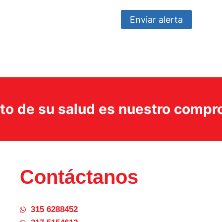
Enviar alerta
ito de su salud es nuestro comp
Contáctanos
315 6288452