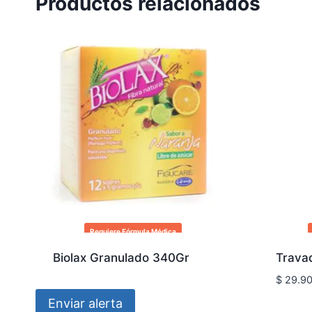
Productos relacionados
Requiere Fórmula Médica
Biolax Granulado 340Gr
Trava
$
29.9
Enviar alerta