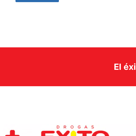
El éx