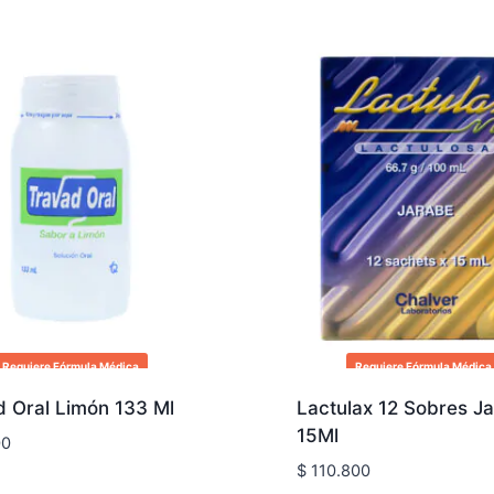
Requiere Fórmula Médica
Requiere Fórmula Médica
d Oral Limón 133 Ml
Lactulax 12 Sobres J
15Ml
00
$
110.800