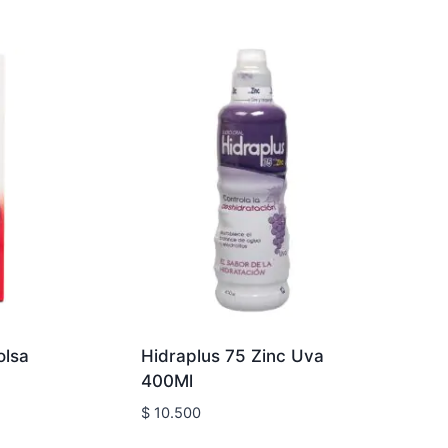
olsa
Hidraplus 75 Zinc Uva
400Ml
$
10.500