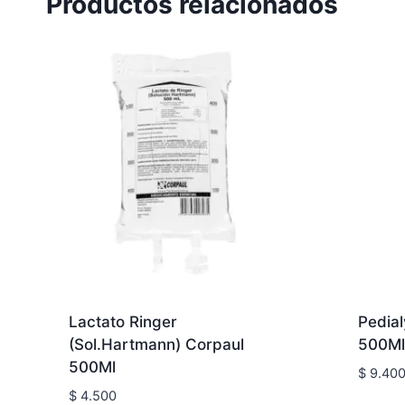
Productos relacionados
Lactato Ringer
Pedia
(Sol.Hartmann) Corpaul
500Ml
500Ml
$
9.40
$
4.500