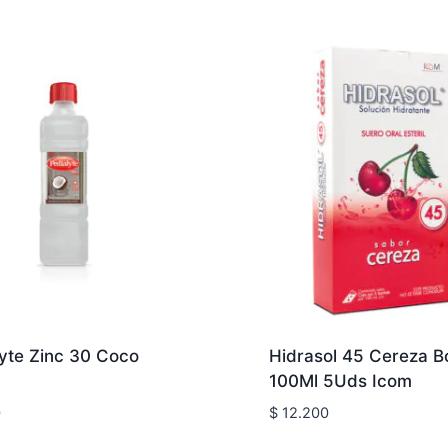
lyte Zinc 30 Coco
Hidrasol 45 Cereza B
100Ml 5Uds Icom
0
$
12.200