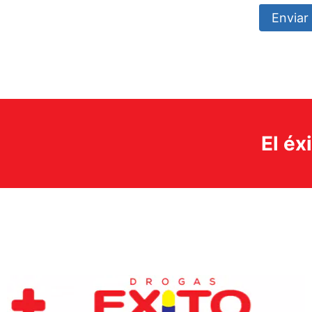
Enviar 
El éx