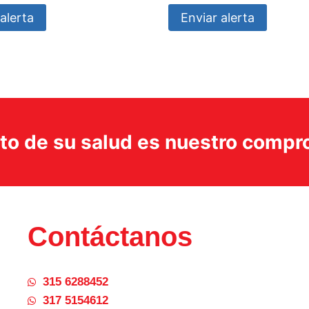
alerta
Enviar alerta
ito de su salud es nuestro comp
Contáctanos
315 6288452
317 5154612