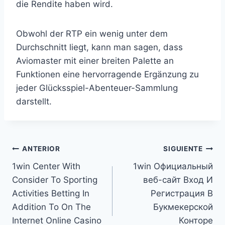
die Rendite haben wird.
Obwohl der RTP ein wenig unter dem
Durchschnitt liegt, kann man sagen, dass
Aviomaster mit einer breiten Palette an
Funktionen eine hervorragende Ergänzung zu
jeder Glücksspiel-Abenteuer-Sammlung
darstellt.
ANTERIOR
SIGUIENTE
1win Center With
1win Официальный
Consider To Sporting
веб-сайт Вход И
Activities Betting In
Регистрация В
Addition To On The
Букмекерской
Internet Online Casino
Конторе