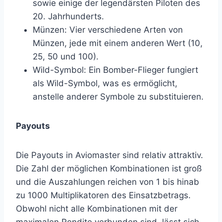
sowie einige der legendärsten Piloten des
20. Jahrhunderts.
Münzen: Vier verschiedene Arten von
Münzen, jede mit einem anderen Wert (10,
25, 50 und 100).
Wild-Symbol: Ein Bomber-Flieger fungiert
als Wild-Symbol, was es ermöglicht,
anstelle anderer Symbole zu substituieren.
Payouts
Die Payouts in Aviomaster sind relativ attraktiv.
Die Zahl der möglichen Kombinationen ist groß
und die Auszahlungen reichen von 1 bis hinab
zu 1000 Multiplikatoren des Einsatzbetrags.
Obwohl nicht alle Kombinationen mit der
maximalen Rendite verbunden sind, lässt sich