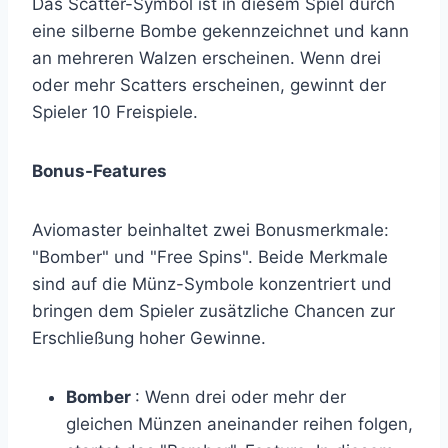
Das Scatter-Symbol ist in diesem Spiel durch
eine silberne Bombe gekennzeichnet und kann
an mehreren Walzen erscheinen. Wenn drei
oder mehr Scatters erscheinen, gewinnt der
Spieler 10 Freispiele.
Bonus-Features
Aviomaster beinhaltet zwei Bonusmerkmale:
"Bomber" und "Free Spins". Beide Merkmale
sind auf die Münz-Symbole konzentriert und
bringen dem Spieler zusätzliche Chancen zur
Erschließung hoher Gewinne.
Bomber
: Wenn drei oder mehr der
gleichen Münzen aneinander reihen folgen,