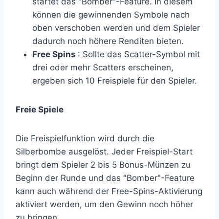
startet das "Bomber"-Feature. In diesem
können die gewinnenden Symbole nach
oben verschoben werden und dem Spieler
dadurch noch höhere Renditen bieten.
Free Spins
: Sollte das Scatter-Symbol mit
drei oder mehr Scatters erscheinen,
ergeben sich 10 Freispiele für den Spieler.
Freie Spiele
Die Freispielfunktion wird durch die
Silberbombe ausgelöst. Jeder Freispiel-Start
bringt dem Spieler 2 bis 5 Bonus-Münzen zu
Beginn der Runde und das "Bomber"-Feature
kann auch während der Free-Spins-Aktivierung
aktiviert werden, um den Gewinn noch höher
zu bringen.