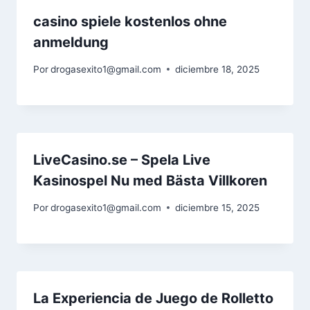
casino spiele kostenlos ohne
anmeldung
Por
drogasexito1@gmail.com
diciembre 18, 2025
LiveCasino.se – Spela Live
Kasinospel Nu med Bästa Villkoren
Por
drogasexito1@gmail.com
diciembre 15, 2025
La Experiencia de Juego de Rolletto