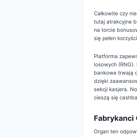
Całkowite czy ni
tutaj atrakcyjne
na torcie bonusow
się pełen korzyści
Platforma zapewn
losowych (RNG). 
bankowe trwają d
dzięki zaawansow
sekcji kasjera. N
cieszą się cashb
Fabrykanci
Organ ten odpowi