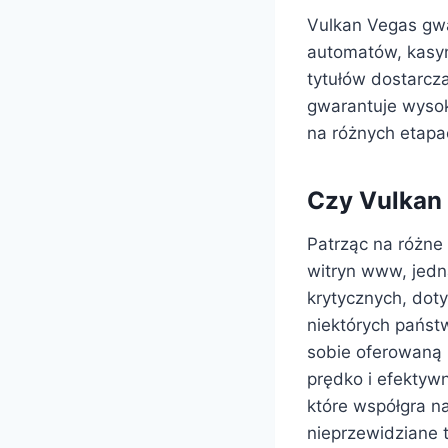
Vulkan Vegas gwa
automatów, kasyn
tytułów dostarcz
gwarantuje wysok
na różnych etapa
Czy Vulkan 
Patrząc na różne
witryn www, jedn
krytycznych, dot
niektórych państ
sobie oferowaną 
prędko i efektywn
które współgra n
nieprzewidziane t