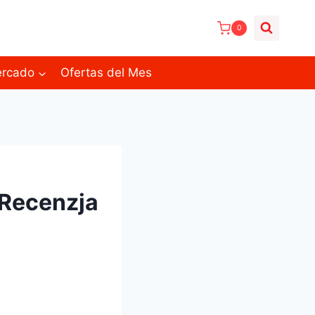
0
ercado
Ofertas del Mes
 Recenzja