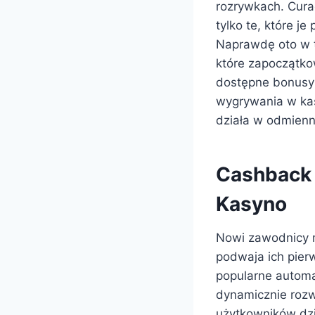
rozrywkach. Cura
tylko te, które j
Naprawdę oto w t
które zapoczątko
dostępne bonusy i
wygrywania w kas
działa w odmien
Cashback 
Kasyno
Nowi zawodnicy m
podwaja ich pier
popularne automa
dynamicznie rozw
użytkowników dzi