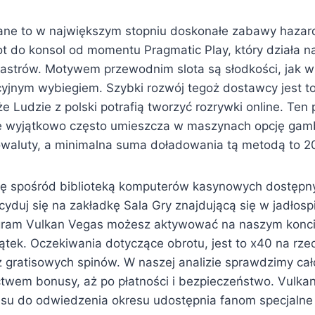
rciane to w największym stopniu doskonałe zabawy haza
 do konsol od momentu Pragmatic Play, który działa 
lastrów. Motywem przewodnim slota są słodkości, jak 
kcyjnym wybiegiem. Szybki rozwój tegoż dostawcy jest t
 Ludzie z polski potrafią tworzyć rozrywki online. Ten 
e wyjątkowo często umieszcza w maszynach opcję gamb
waluty, a minimalna suma doładowania tą metodą to 20
ię spośród biblioteką komputerów kasynowych dostępn
duj się na zakładkę Sala Gry znajdującą się w jadłospi
gram Vulkan Vegas możesz aktywować na naszym konc
ątek. Oczekiwania dotyczące obrotu, jest to x40 na rz
z gratisowych spinów. W naszej analizie sprawdzimy cał
ictwem bonusy, aż po płatności i bezpieczeństwo. Vulka
su do odwiedzenia okresu udostępnia fanom specjalne