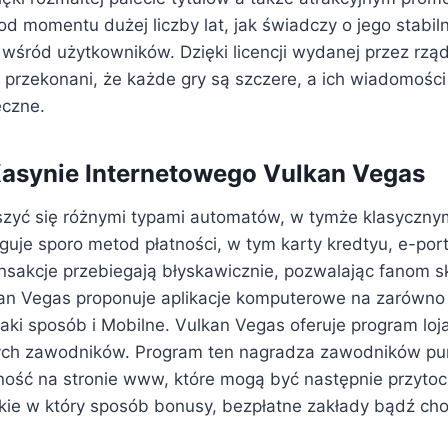
od momentu dużej liczby lat, jak świadczy o jego stabiln
 wśród użytkowników. Dzięki licencji wydanej przez rzą
 przekonani, że każde gry są szczere, a ich wiadomości
eczne.
Kasynie Internetowego Vulkan Vegas
zyć się różnymi typami automatów, w tymże klasycznymi
uje sporo metod płatności, w tym karty kredtyu, e-portf
nsakcje przebiegają błyskawicznie, pozwalając fanom sk
an Vegas proponuje aplikacje komputerowe na zarówno
aki sposób i Mobilne. Vulkan Vegas oferuje program loj
łych zawodników. Program ten nagradza zawodników pu
ość na stronie www, które mogą być następnie przyto
kie w który sposób bonusy, bezpłatne zakłady bądź cho