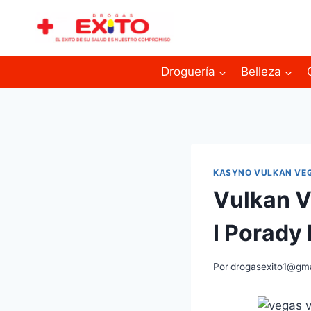
Droguería
Belleza
KASYNO VULKAN VEG
Vulkan V
I Porady
Por
drogasexito1@gm