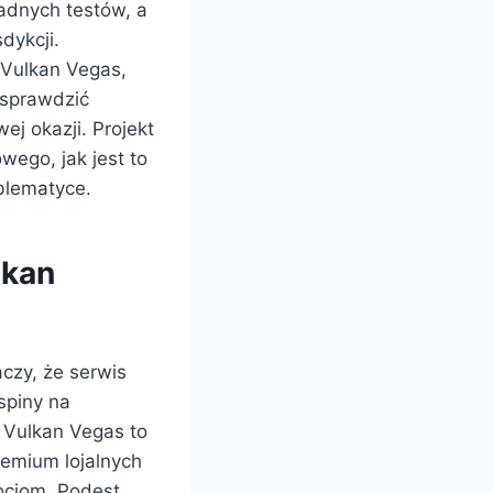
adnych testów, a
dykcji.
 Vulkan Vegas,
 sprawdzić
j okazji. Projekt
ego, jak jest to
blematyce.
lkan
czy, że serwis
spiny na
 Vulkan Vegas to
remium lojalnych
ocjom. Podest