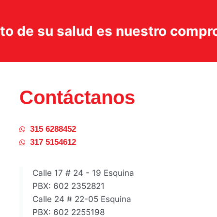
ito de su salud es nuestro comp
Contáctanos
315 6288452
317 5154612
Calle 17 # 24 - 19 Esquina
PBX: 602 2352821
Calle 24 # 22-05 Esquina
PBX: 602 2255198