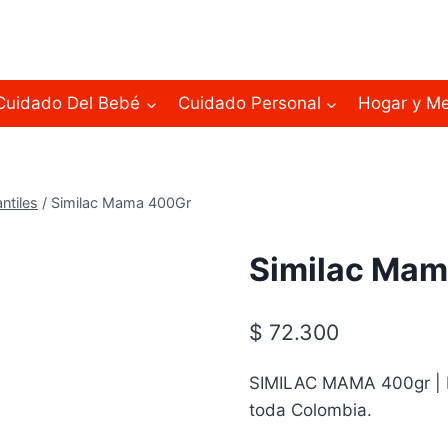
Cuidado Del Bebé
Cuidado Personal
Hogar y M
ntiles
/
Similac Mama 400Gr
Similac Ma
$
72.300
SIMILAC MAMA 400gr | D
toda Colombia.