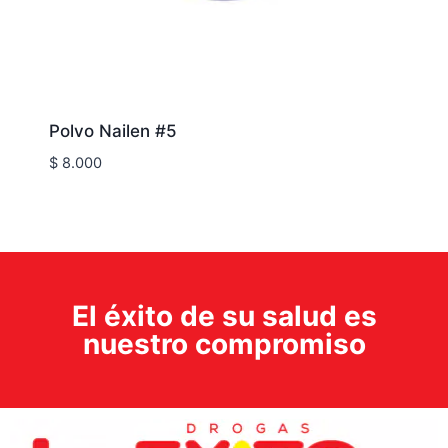
Polvo Nailen #5
$
8.000
El éxito de su salud es
nuestro compromiso