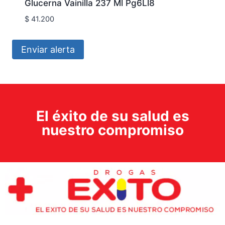
Glucerna Vainilla 237 Ml Pg6Ll8
$
41.200
Enviar alerta
El éxito de su salud es
nuestro compromiso