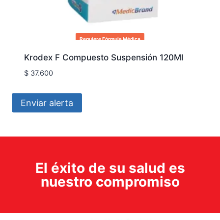
Requiere Fórmula Médica
Krodex F Compuesto Suspensión 120Ml
$
37.600
Enviar alerta
El éxito de su salud es
nuestro compromiso