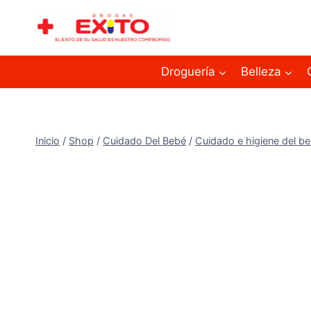
Droguería
Belleza
Inicio
/
Shop
/
Cuidado Del Bebé
/
Cuidado e higiene del b