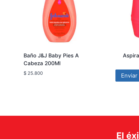
Baño J&J Baby Pies A
Aspir
Cabeza 200Ml
$
25.800
Enviar 
El éx