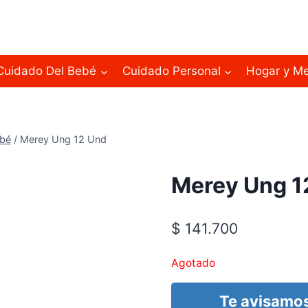
Cuidado Del Bebé
Cuidado Personal
Hogar y M
ebé
/
Merey Ung 12 Und
Merey Ung 1
$
141.700
Agotado
Te avisamos