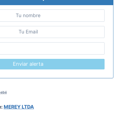
Enviar alerta
bebé
e:
MEREY LTDA