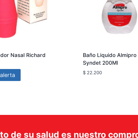
ador Nasal Richard
Baño Liquido Almipro
Syndet 200Ml
$
22.200
alerta
ito de su salud es nuestro comp