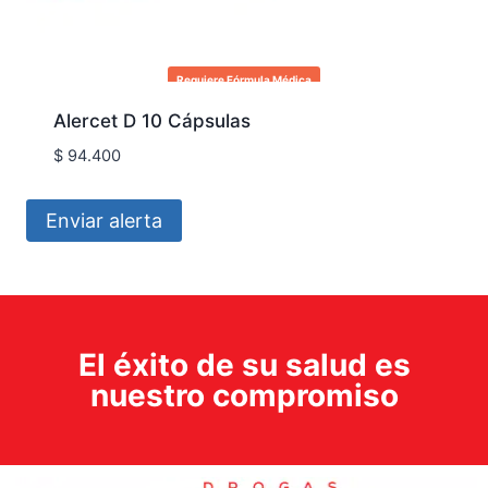
Requiere Fórmula Médica
Alercet D 10 Cápsulas
$
94.400
Enviar alerta
El éxito de su salud es
nuestro compromiso