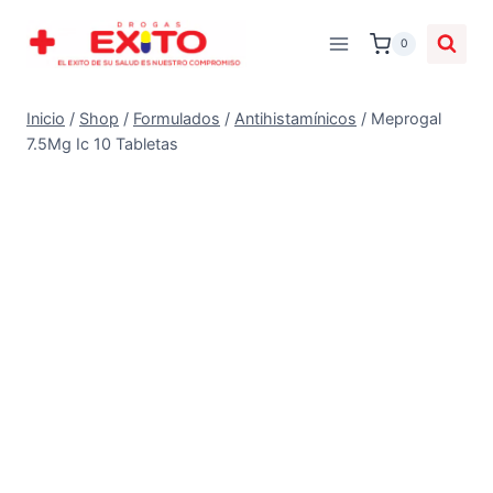
0
Inicio
/
Shop
/
Formulados
/
Antihistamínicos
/
Meprogal
7.5Mg Ic 10 Tabletas