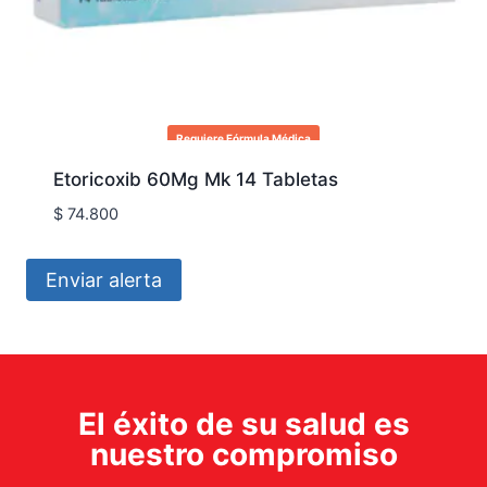
Requiere Fórmula Médica
Etoricoxib 60Mg Mk 14 Tabletas
$
74.800
Enviar alerta
El éxito de su salud es
nuestro compromiso