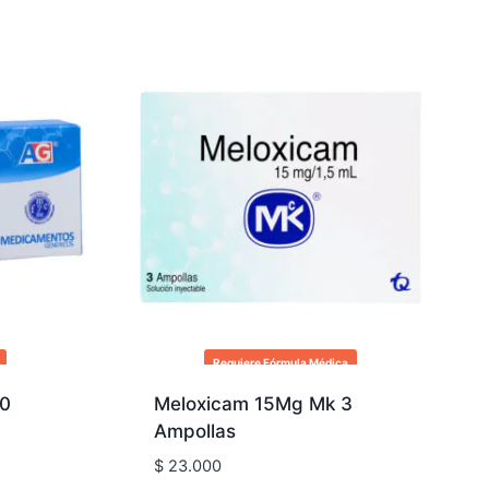
Requiere Fórmula Médica
10
Meloxicam 15Mg Mk 3
Ampollas
$
23.000