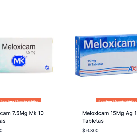
Requiere Fórmula Médica
Requiere Fórmula Médica
icam 7.5Mg Mk 10
Meloxicam 15Mg Ag 
tas
Tabletas
0
$
6.800