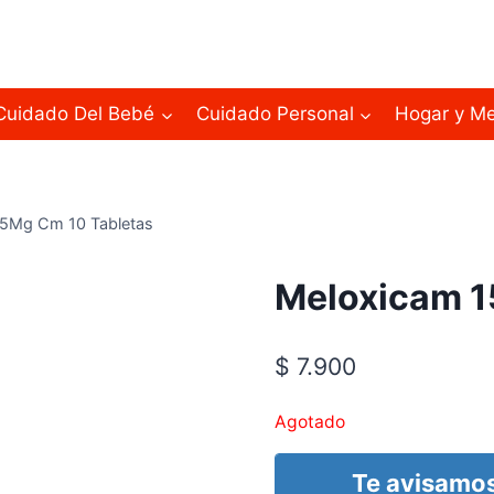
Cuidado Del Bebé
Cuidado Personal
Hogar y M
5Mg Cm 10 Tabletas
Meloxicam 1
$
7.900
Agotado
Te avisamos