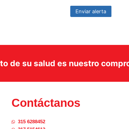
Enviar alerta
ito de su salud es nuestro comp
Contáctanos
315 6288452