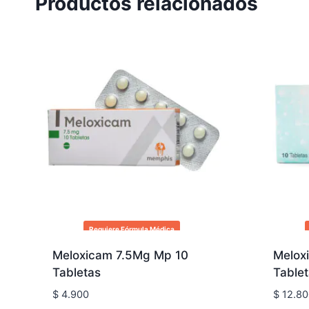
Productos relacionados
Requiere Fórmula Médica
Meloxicam 7.5Mg Mp 10
Melox
Tabletas
Table
$
4.900
$
12.80