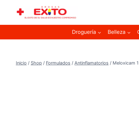
Droguería
Belleza
Inicio
/
Shop
/
Formulados
/
Antinflamatorios
/
Meloxicam 1