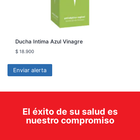
Ducha Intima Azul Vinagre
$
18.900
Enviar alerta
El éxito de su salud es
nuestro compromiso