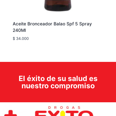
Aceite Bronceador Balao Spf 5 Spray
240Ml
$
34.000
El éxito de su salud es
nuestro compromiso