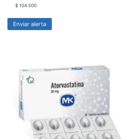
$
104.500
Enviar alerta