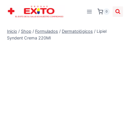
0
Inicio
/
Shop
/
Formulados
/
Dermatológicos
/
Lipiel
Syndent Crema 220Ml