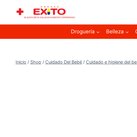
Droguería
Belleza
Inicio
/
Shop
/
Cuidado Del Bebé
/
Cuidado e higiene del b