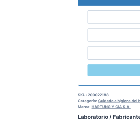
SKU:
200022188
Categoría:
Cuidado e higiene del 
Marca:
HARTUNG Y CIA S.A.
Laboratorio / Fabricant