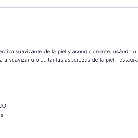
ectivo suavizante de la piel y acondicionante, usándol
da a suavizar u o quitar las asperezas de la piel, resta
CO
be