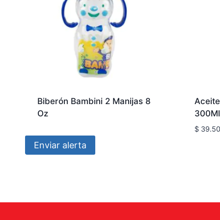
Biberón Bambini 2 Manijas 8
Aceite
Oz
300Ml
$
39.5
Enviar alerta