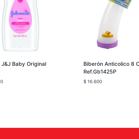
 J&J Baby Original
Biberón Anticolico 8 
Ref.Gb1425P
00
$
16.600