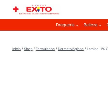
Droguería
Belleza
Inicio
/
Shop
/
Formulados
/
Dermatológicos
/
Lamicol 1% G