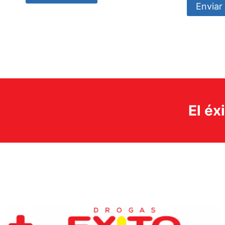
Enviar 
El éx