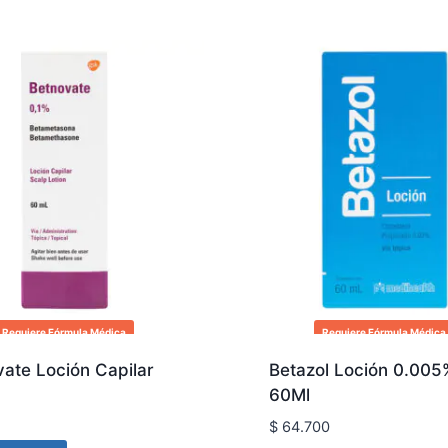
Requiere Fórmula Médica
Requiere Fórmula Médica
ate Loción Capilar
Betazol Loción 0.005
60Ml
$
64.700