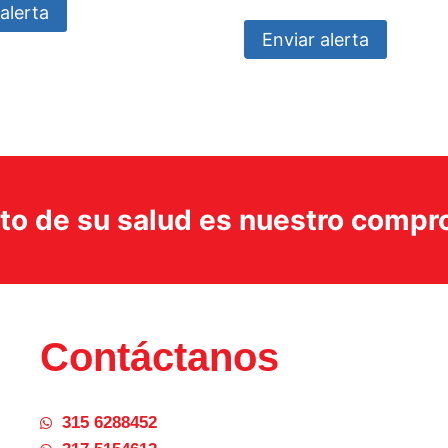
alerta
Enviar alerta
ito de su salud es nuestro comp
Contáctanos
315 6288452