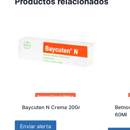
Productos relacionados
Requiere Fórmula Médica
Baycuten N Crema 20Gr
Betnov
60Ml
Enviar alerta