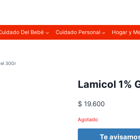
Cuidado Del Bebé
Cuidado Personal
Hogar y M
el 30Gr
Lamicol 1% 
$
19.600
Agotado
Te avisamos