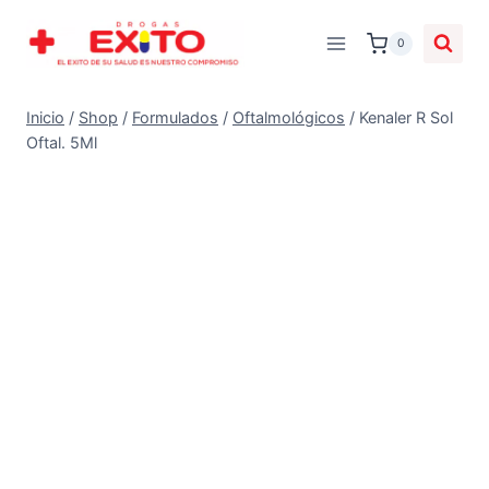
0
Inicio
/
Shop
/
Formulados
/
Oftalmológicos
/
Kenaler R Sol
Oftal. 5Ml