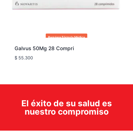
Requiere Fórmula Médica
Galvus 50Mg 28 Compri
$
55.300
El éxito de su salud es
nuestro compromiso