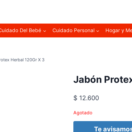
Cuidado Del Bebé
Cuidado Personal
Hogar y M
otex Herbal 120Gr X 3
Jabón Protex
$
12.600
Agotado
Te avisamos