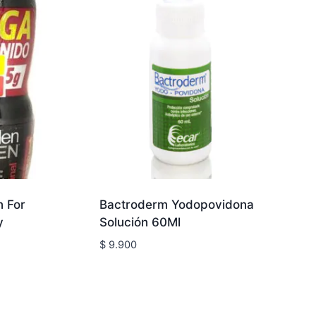
 For
Bactroderm Yodopovidona
y
Solución 60Ml
$
9.900