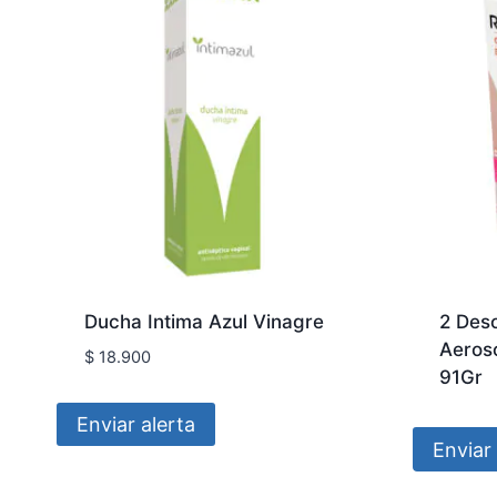
Ducha Intima Azul Vinagre
2 Des
Aeroso
$
18.900
91Gr
Enviar alerta
Enviar 