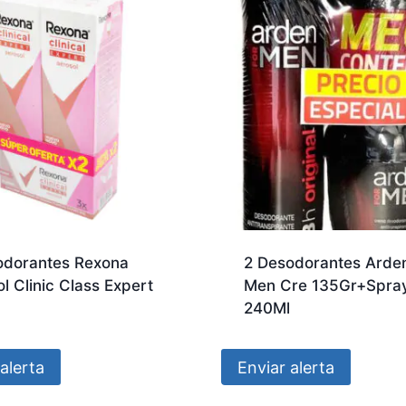
odorantes Rexona
2 Desodorantes Arden
l Clinic Class Expert
Men Cre 135Gr+Spra
240Ml
alerta
Enviar alerta