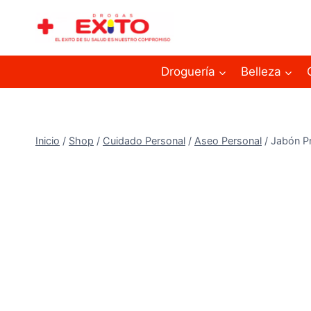
Droguería
Belleza
Inicio
/
Shop
/
Cuidado Personal
/
Aseo Personal
/
Jabón Pr