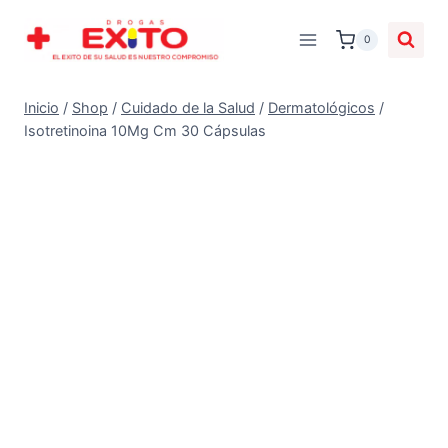
0
Inicio
/
Shop
/
Cuidado de la Salud
/
Dermatológicos
/
Isotretinoina 10Mg Cm 30 Cápsulas