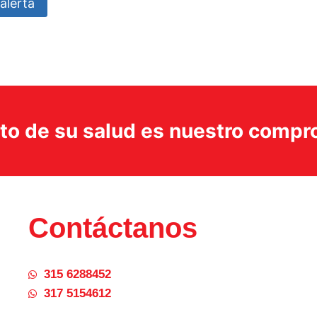
alerta
ito de su salud es nuestro comp
Contáctanos
315 6288452
317 5154612