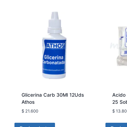
Glicerina Carb 30Ml 12Uds
Acido
Athos
25 So
$
21.600
$
13.80