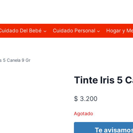
Cuidado Del Bebé
Cuidado Personal
Hogar y M
is 5 Canela 9 Gr
Tinte Iris 5 
$
3.200
Agotado
Te avisamos