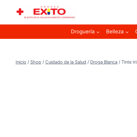
Droguería
Belleza
Inicio
/
Shop
/
Cuidado de la Salud
/
Droga Blanca
/
Tinte Ir