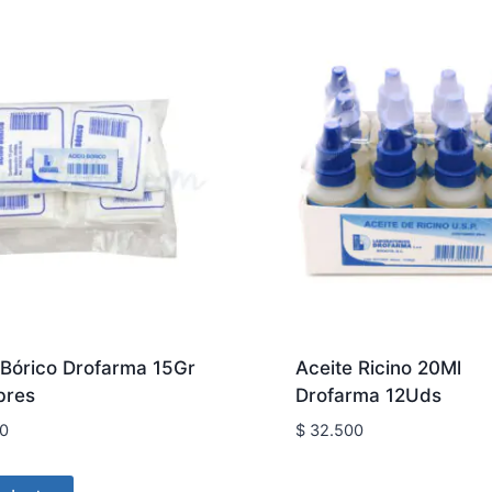
 Bórico Drofarma 15Gr
Aceite Ricino 20Ml
bres
Drofarma 12Uds
0
$
32.500