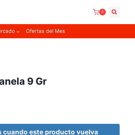
0
ercado
Ofertas del Mes
Canela 9 Gr
 cuando este producto vuelva