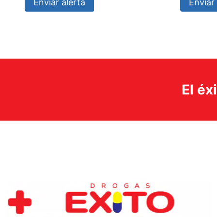
Enviar alerta
Enviar 
El éx