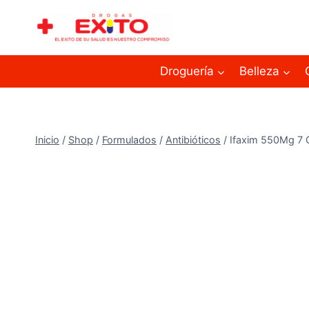
Droguería
Belleza
Inicio
/
Shop
/
Formulados
/
Antibióticos
/
Ifaxim 550Mg 7 