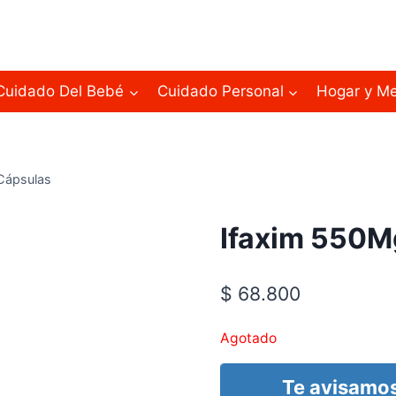
Cuidado Del Bebé
Cuidado Personal
Hogar y M
Cápsulas
Ifaxim 550M
$
68.800
Agotado
Te avisamos