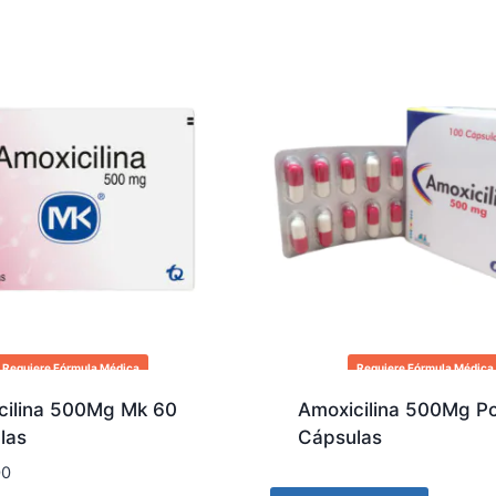
Requiere Fórmula Médica
Requiere Fórmula Médica
cilina 500Mg Mk 60
Amoxicilina 500Mg P
las
Cápsulas
00