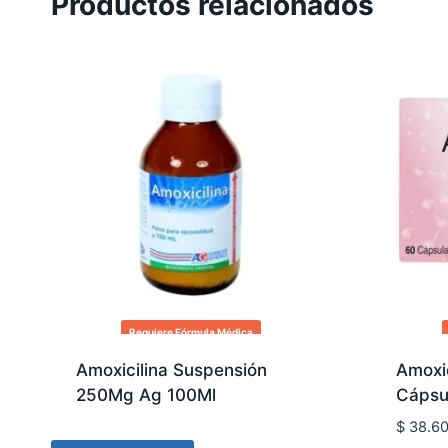
Productos relacionados
Requiere Fórmula Médica
Amoxicilina Suspensión
Amoxi
250Mg Ag 100Ml
Cápsu
$
38.6