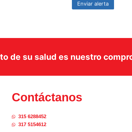
Enviar alerta
ito de su salud es nuestro comp
Contáctanos
315 6288452
317 5154612