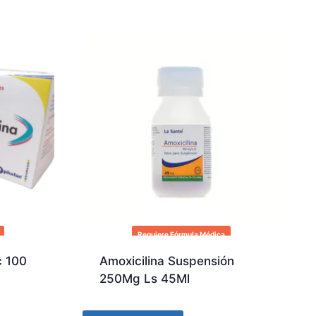
Requiere Fórmula Médica
c 100
Amoxicilina Suspensión
250Mg Ls 45Ml