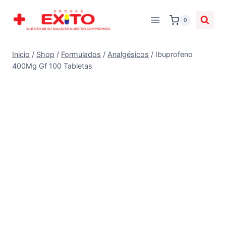
0
Inicio
/
Shop
/
Formulados
/
Analgésicos
/
Ibuprofeno
400Mg Gf 100 Tabletas