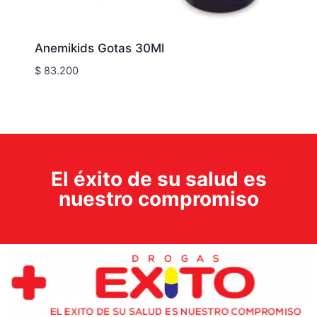
Anemikids Gotas 30Ml
$
83.200
El éxito de su salud es
nuestro compromiso