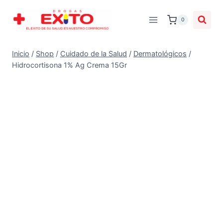
0
Inicio
/
Shop
/
Cuidado de la Salud
/
Dermatológicos
/
Hidrocortisona 1% Ag Crema 15Gr