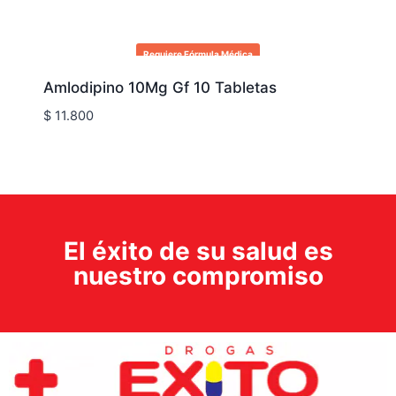
Requiere Fórmula Médica
Amlodipino 10Mg Gf 10 Tabletas
$
11.800
El éxito de su salud es
nuestro compromiso