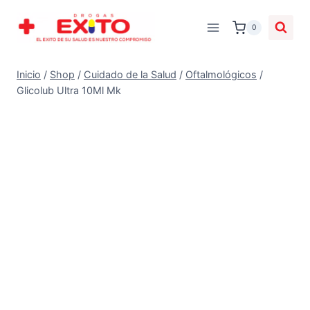
0
Inicio
/
Shop
/
Cuidado de la Salud
/
Oftalmológicos
/
Glicolub Ultra 10Ml Mk