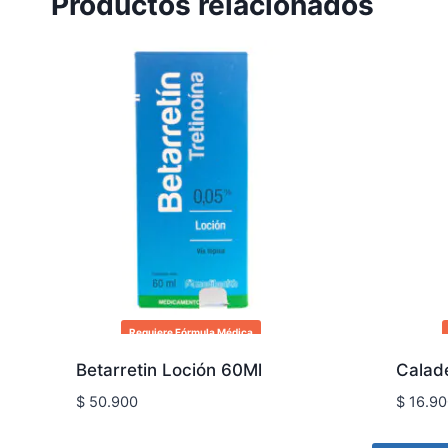
Productos relacionados
Requiere Fórmula Médica
Betarretin Loción 60Ml
Calad
$
50.900
$
16.90