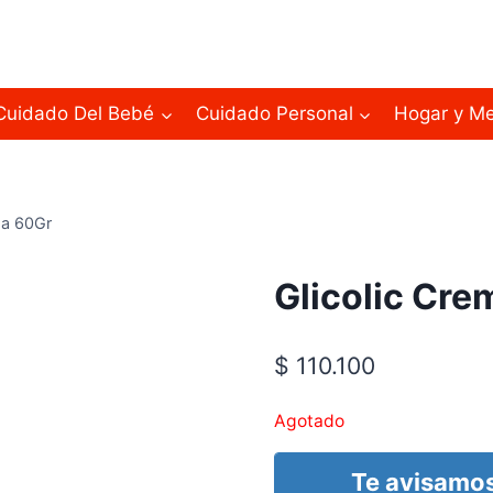
Cuidado Del Bebé
Cuidado Personal
Hogar y M
ma 60Gr
Glicolic Cre
$
110.100
Agotado
Te avisamos