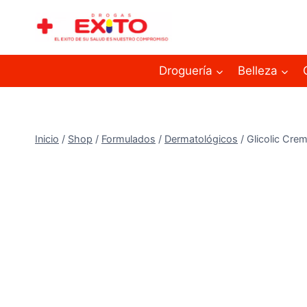
Droguería
Belleza
Inicio
/
Shop
/
Formulados
/
Dermatológicos
/
Glicolic Cre