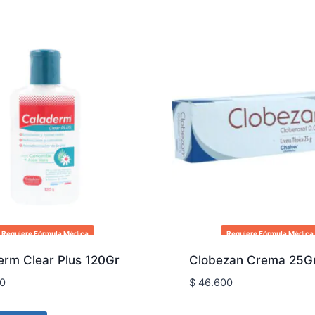
Requiere Fórmula Médica
Requiere Fórmula Médica
erm Clear Plus 120Gr
Clobezan Crema 25G
0
$
46.600