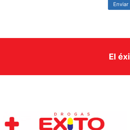
Enviar 
El éx