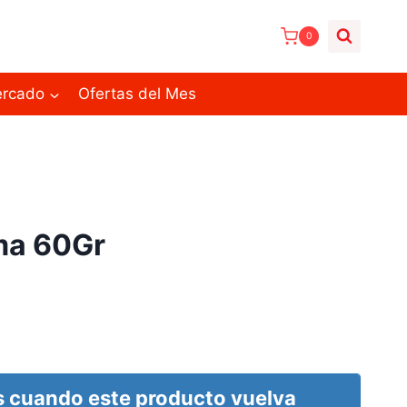
0
ercado
Ofertas del Mes
ma 60Gr
 cuando este producto vuelva