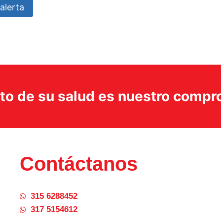
alerta
ito de su salud es nuestro comp
Contáctanos
315 6288452
317 5154612