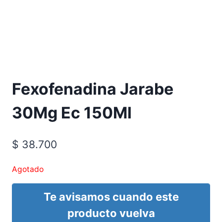
Requiere Fórmula Médica
Fexofenadina Jarabe
30Mg Ec 150Ml
$
38.700
Agotado
Te avisamos cuando este
producto vuelva