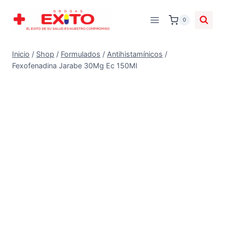
0
Inicio
/
Shop
/
Formulados
/
Antihistamínicos
/
Fexofenadina Jarabe 30Mg Ec 150Ml