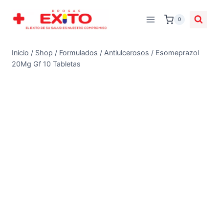
0
Inicio
/
Shop
/
Formulados
/
Antiulcerosos
/
Esomeprazol
20Mg Gf 10 Tabletas