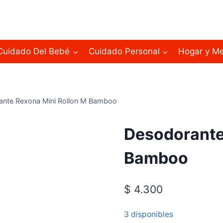
Cuidado Del Bebé
Cuidado Personal
Hogar y M
ante Rexona Mini Rollon M Bamboo
Desodorante
Bamboo
$
4.300
3 disponibles