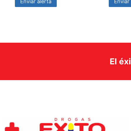
Enviar alerta
Enviar 
El éx