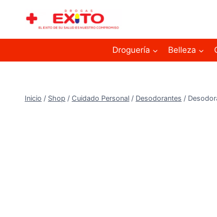
Droguería
Belleza
Inicio
/
Shop
/
Cuidado Personal
/
Desodorantes
/
Desodor