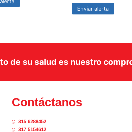
alerta
Enviar alerta
ito de su salud es nuestro comp
Contáctanos
315 6288452
317 5154612