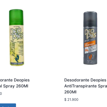
orante Deopies
Desodorante Deopies
al Spray 260Ml
AntiTranspirante Spr
260Ml
0
$
21.900