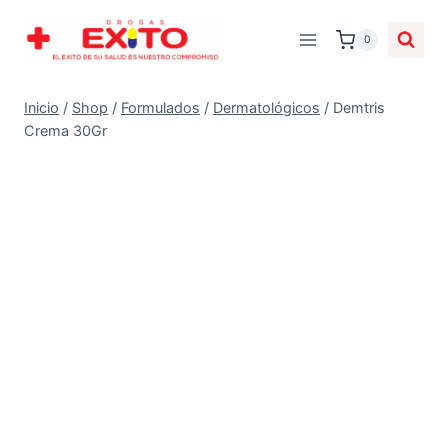
0
Inicio
/
Shop
/
Formulados
/
Dermatológicos
/
Demtris
Crema 30Gr