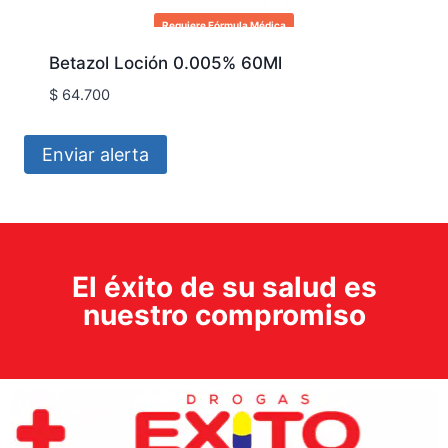
Requiere Fórmula Médica
Betazol Loción 0.005% 60Ml
$
64.700
Enviar alerta
El éxito de su salud es
nuestro compromiso