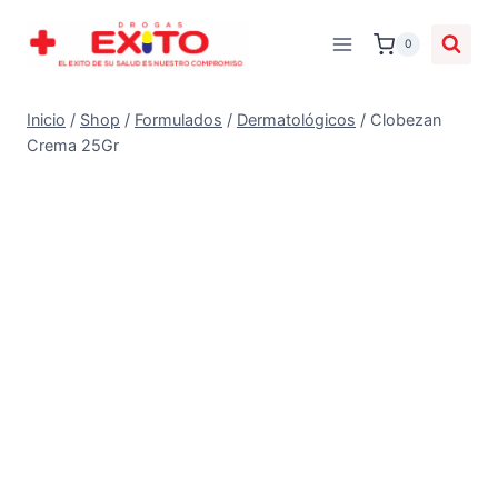
0
Inicio
/
Shop
/
Formulados
/
Dermatológicos
/
Clobezan
Crema 25Gr