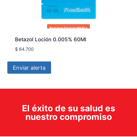
Requiere Fórmula Médica
Betazol Loción 0.005% 60Ml
$
64.700
Enviar alerta
El éxito de su salud es
nuestro compromiso