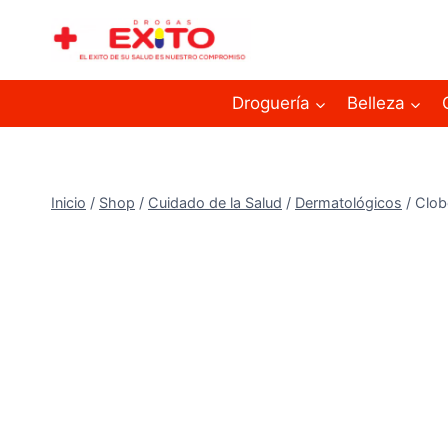
Droguería
Belleza
Inicio
/
Shop
/
Cuidado de la Salud
/
Dermatológicos
/
Clob