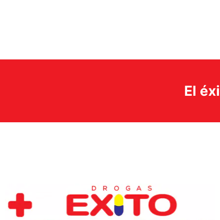
El éx