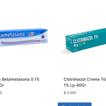
 Betametasona 0.1%
Clotrimazol Crema Tó
Gr
1% Lp 40Gr
0
$
5.000