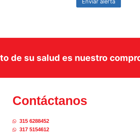
Enviar alerta
ito de su salud es nuestro comp
Contáctanos
315 6288452
317 5154612