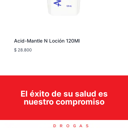
Acid-Mantle N Loción 120Ml
$
28.800
El éxito de su salud es
nuestro compromiso