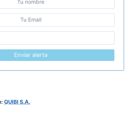
Enviar alerta
e:
QUIBI S.A.