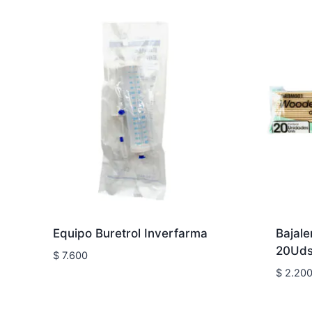
Equipo Buretrol Inverfarma
Bajale
20Ud
$
7.600
$
2.20