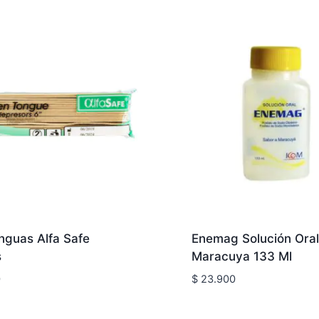
nguas Alfa Safe
Enemag Solución Oral
s
Maracuya 133 Ml
0
$
23.900