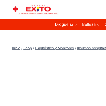
Droguería
Belleza
Inicio
/
Shop
/
Diagnóstico y Monitoreo
/
Insumos hospitala